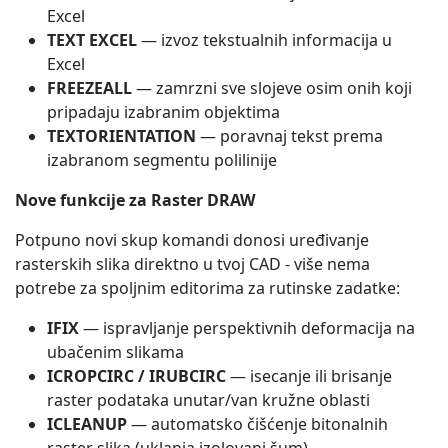
Excel
TEXT EXCEL
— izvoz tekstualnih informacija u
Excel
FREEZEALL
— zamrzni sve slojeve osim onih koji
pripadaju izabranim objektima
TEXTORIENTATION
— poravnaj tekst prema
izabranom segmentu polilinije
Nove funkcije za Raster DRAW
Potpuno novi skup komandi donosi uređivanje
rasterskih slika direktno u tvoj CAD - više nema
potrebe za spoljnim editorima za rutinske zadatke:
IFIX
— ispravljanje perspektivnih deformacija na
ubačenim slikama
ICROPCIRC / IRUBCIRC
— isecanje ili brisanje
raster podataka unutar/van kružne oblasti
ICLEANUP
— automatsko čišćenje bitonalnih