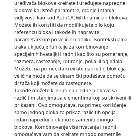
uređivača blokova kreirate i uređujete napredne
blokove koristeći parametre, radnje i stanja
vidljivosti kao kod AutoCAD® dinamičkih blokova.
Možete ih koristiti da modifikujete bilo koju
referencu bloka i takođe ih napravite
parametarskim po veličini i obliku. Kontekstualna
traka uključuje funkcije za kombinovanje
specijalnih hvataljki i radnji kao što su pomeranje,
razmera, rastezanje, rotiranje, polja ili ogledalo.
Možete, na primer, da kreirate napredni blok čija
veličina može da se dinamički podešava pomoću
držača koji možete da rastegnete.
Takođe možete kreirati napredne blokove sa
različitim stanjima sa elementima koji su skriveni ili
prikazani. Ovo omogućava, na primer, korišćenje
samo jednog bloka za prikaz različitih opcija.
Jedan napredni blok može zameniti mnogo
blokova. Kombinovanje više hvatanja i radnji
omogućava vam da kreirate mnogo pametnije