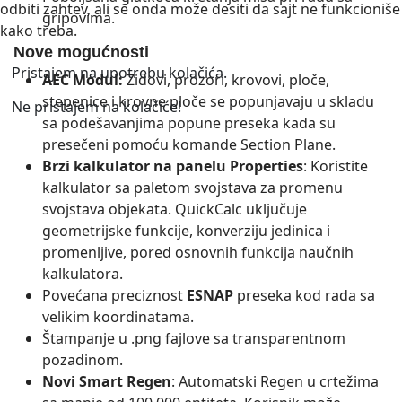
odbiti zahtev, ali se onda može desiti da sajt ne funkcioniše
gripovima.
kako treba.
Nove mogućnosti
Pristajem na upotrebu kolačića.
AEC Modul:
Zidovi, prozori, krovovi, ploče,
stepenice i krovne ploče se popunjavaju u skladu
Ne pristajem na kolačiće!
sa podešavanjima popune preseka kada su
presečeni pomoću komande Section Plane.
Brzi kalkulator na panelu Properties
: Koristite
kalkulator sa paletom svojstava za promenu
svojstava objekata. QuickCalc uključuje
geometrijske funkcije, konverziju jedinica i
promenljive, pored osnovnih funkcija naučnih
kalkulatora.
Povećana preciznost
ESNAP
preseka kod rada sa
velikim koordinatama.
Štampanje u .png fajlove sa transparentnom
pozadinom.
Novi Smart Regen
: Automatski Regen u crtežima