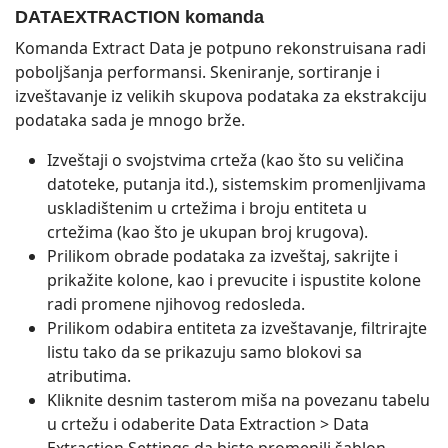
DATAEXTRACTION komanda
Komanda Extract Data je potpuno rekonstruisana radi
poboljšanja performansi. Skeniranje, sortiranje i
izveštavanje iz velikih skupova podataka za ekstrakciju
podataka sada je mnogo brže.
Izveštaji o svojstvima crteža (kao što su veličina
datoteke, putanja itd.), sistemskim promenljivama
uskladištenim u crtežima i broju entiteta u
crtežima (kao što je ukupan broj krugova).
Prilikom obrade podataka za izveštaj, sakrijte i
prikažite kolone, kao i prevucite i ispustite kolone
radi promene njihovog redosleda.
Prilikom odabira entiteta za izveštavanje, filtrirajte
listu tako da se prikazuju samo blokovi sa
atributima.
Kliknite desnim tasterom miša na povezanu tabelu
u crtežu i odaberite Data Extraction > Data