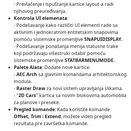
- Prevlačenje i ispuštanje kartice layout-a radi
njihovog preuređivanja.
Kontrola UI elemenata
:
- Podešavanje kako različiti UI elementi rade sa
aktivnim i jednokratnim entitetskim snapovima
pomoću sistemske promenljive
SNAPUIDISPLAY.
- Podešavanje ponašanja menija statusne trake
koji podržavaju višestruki odabir pomoću
sistemske promenljive
STATBARMENUMODE.
Palete Alata
: Dodate nove kartice:
-
AEC Arch
sa glavnim komandama arhitektonskog
modula.
-
Raster Draw
za novi sistem upravljanja slikama.
- "
2D Cars
" kartica sa novim blokovima automobila
za planove i preseke.
Pregled komande
: Kada koristite komande
Offset, Trim
i
Extend
, možete videti pregled
rezultata pre završetka komande.