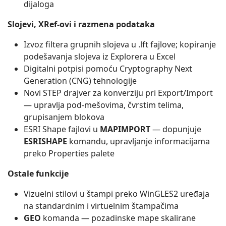
dijaloga
Slojevi, XRef-ovi i razmena podataka
Izvoz filtera grupnih slojeva u .lft fajlove; kopiranje
podešavanja slojeva iz Explorera u Excel
Digitalni potpisi pomoću Cryptography Next
Generation (CNG) tehnologije
Novi STEP drajver za konverziju pri Export/Import
— upravlja pod-mešovima, čvrstim telima,
grupisanjem blokova
ESRI Shape fajlovi u
MAPIMPORT
— dopunjuje
ESRISHAPE
komandu, upravljanje informacijama
preko Properties palete
Ostale funkcije
Vizuelni stilovi u štampi preko WinGLES2 uređaja
na standardnim i virtuelnim štampačima
GEO
komanda — pozadinske mape skalirane