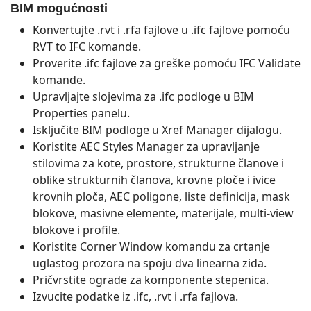
BIM mogućnosti
Konvertujte .rvt i .rfa fajlove u .ifc fajlove pomoću
RVT to IFC komande.
Proverite .ifc fajlove za greške pomoću IFC Validate
komande.
Upravljajte slojevima za .ifc podloge u BIM
Properties panelu.
Isključite BIM podloge u Xref Manager dijalogu.
Koristite AEC Styles Manager za upravljanje
stilovima za kote, prostore, strukturne članove i
oblike strukturnih članova, krovne ploče i ivice
krovnih ploča, AEC poligone, liste definicija, mask
blokove, masivne elemente, materijale, multi-view
blokove i profile.
Koristite Corner Window komandu za crtanje
uglastog prozora na spoju dva linearna zida.
Pričvrstite ograde za komponente stepenica.
Izvucite podatke iz .ifc, .rvt i .rfa fajlova.