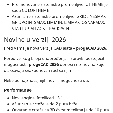
Preimenovane sistemske promenljive: UITHEME je
sada COLORTHEME
Ažurirane sistemske promenljive: GRIDLINESMAX,
GRIDPOINTSMAX, LIMMIN, LIMMAX, OSNAPMAX,
STARTUP, AFLAGS, TRACKPATH.
Novine u verziji 2026
Pred Vama je nova verzija CAD alata –
progeCAD 2026
.
Pored velikog broja unapređenja i ispravki postojećih
mogućnosti,
progeCAD 2026
donosi i niz novina koje
olakšavaju svakodnevan rad sa njim.
Neke od najznačajnijih novih mogućnosti su:
Performanse
Novi engine, Intellicad 13.1.
Ažuriranje crteža je do 2 puta brže.
Otvaranje crteža sa 3D čvrstim telima je do 10 puta