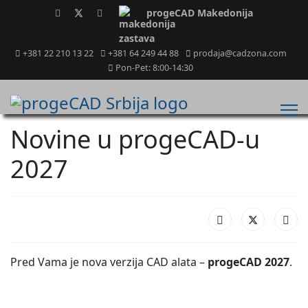
progeCAD Makedonija
+381 22 210 13 22
+381 64 249 44 88
prodaja@cadzona.com
Pon-Pet: 8:00-14:30
Novine u progeCAD-u
2027
Pred Vama je nova verzija CAD alata –
progeCAD 2027
.