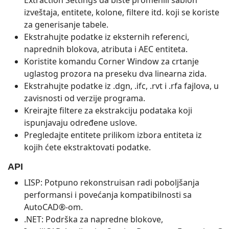
Extraction Settings da biste promenili šablon
izveštaja, entitete, kolone, filtere itd. koji se koriste
za generisanje tabele.
Ekstrahujte podatke iz eksternih referenci,
naprednih blokova, atributa i AEC entiteta.
Koristite komandu Corner Window za crtanje
uglastog prozora na preseku dva linearna zida.
Ekstrahujte podatke iz .dgn, .ifc, .rvt i .rfa fajlova, u
zavisnosti od verzije programa.
Kreirajte filtere za ekstrakciju podataka koji
ispunjavaju određene uslove.
Pregledajte entitete prilikom izbora entiteta iz
kojih ćete ekstraktovati podatke.
API
LISP: Potpuno rekonstruisan radi poboljšanja
performansi i povećanja kompatibilnosti sa
AutoCAD®-om.
.NET: Podrška za napredne blokove,