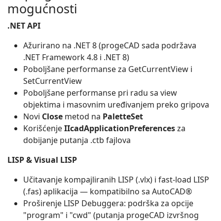
mogućnosti
.NET API
Ažurirano na .NET 8 (progeCAD sada podržava
.NET Framework 4.8 i .NET 8)
Poboljšane performanse za GetCurrentView i
SetCurrentView
Poboljšane performanse pri radu sa view
objektima i masovnim uređivanjem preko gripova
Novi
Close
metod na
PaletteSet
Korišćenje
IIcadApplicationPreferences
za
dobijanje putanja .ctb fajlova
LISP & Visual LISP
Učitavanje kompajliranih LISP (.vlx) i fast-load LISP
(.fas) aplikacija — kompatibilno sa AutoCAD®
Proširenje LISP Debuggera: podrška za opcije
"program" i "cwd" (putanja progeCAD izvršnog