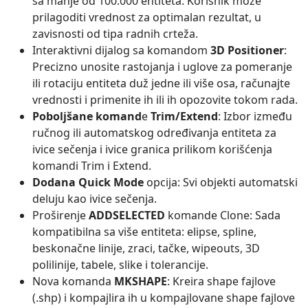
sa manje od 100.000 entiteta. Korisnik može
prilagoditi vrednost za optimalan rezultat, u
zavisnosti od tipa radnih crteža.
Interaktivni dijalog sa komandom
3D Positioner
:
Precizno unosite rastojanja i uglove za pomeranje
ili rotaciju entiteta duž jedne ili više osa, računajte
vrednosti i primenite ih ili ih opozovite tokom rada.
Poboljšane komand
e
Trim/Extend
: Izbor između
ručnog ili automatskog određivanja entiteta za
ivice sečenja i ivice granica prilikom korišćenja
komandi Trim i Extend.
Dodana Quick Mode
opcija: Svi objekti automatski
deluju kao ivice sečenja.
Proširenje
ADDSELECTED
komande Clone: Sada
kompatibilna sa više entiteta: elipse, spline,
beskonačne linije, zraci, tačke, wipeouts, 3D
polilinije, tabele, slike i tolerancije.
Nova komanda
MKSHAPE
: Kreira shape fajlove
(.shp) i kompajlira ih u kompajlovane shape fajlove