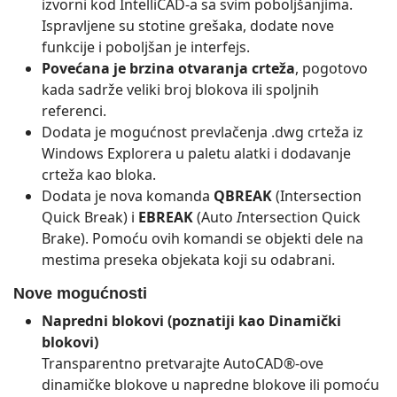
izvorni kod IntelliCAD-a sa svim poboljšanjima.
Ispravljene su stotine grešaka, dodate nove
funkcije i poboljšan je interfejs.
Povećana je brzina otvaranja crteža
, pogotovo
kada sadrže veliki broj blokova ili spoljnih
referenci.
Dodata je mogućnost prevlačenja .dwg crteža iz
Windows Explorera u paletu alatki i dodavanje
crteža kao bloka.
Dodata je nova komanda
QBREAK
(Intersection
Quick Break) i
EBREAK
(Auto
I
ntersection Quick
Brake). Pomoću ovih komandi se objekti dele na
mestima preseka objekata koji su odabrani.
Nove mogućnosti
Napredni blokovi (poznatiji kao Dinamički
blokovi)
Transparentno pretvarajte AutoCAD®-ove
dinamičke blokove u napredne blokove ili pomoću