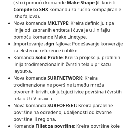
(.shx) pomoću komande
Make Shape (
ili koristi
Compile to SHX
komandu za ručno kompajliranje
.shx fajlova).
Nova komanda
MKLTYPE
: Kreira definiciju tipa
linije od izabranih entiteta i čuva je u .lin fajlu
pomoću komande Make Linetype.
Importovanje
.dgn
fajlova: Podešavanje konverzije
za eksterne reference i oblike.
Komanda
Solid Profile
: Kreira projekciju profilnih
linija trodimenzionalnih čvrstih tela u prikazu
layout-a.
Nova komanda
SURFNETWORK
: Kreira
trodimenzionalne površine između mreža
otvorenih krivih, uključujući ivice površina i čvrstih
tela u U i V pravcu.
Nova komanda
SURFOFFSET:
Kreira paralelne
površine na određenoj udaljenosti od izvorne
površine ili regiona.
Komanda
Fillet za površine
: Kreira površine koje