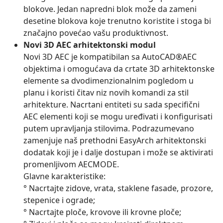
blokove. Jedan napredni blok može da zameni
desetine blokova koje trenutno koristite i stoga bi
značajno povećao vašu produktivnost.
Novi 3D AEC arhitektonski modul
Novi 3D AEC je kompatibilan sa AutoCAD®AEC
objektima i omogućava da crtate 3D arhitektonske
elemente sa dvodimenzionalnim pogledom u
planu i koristi čitav niz novih komandi za stil
arhitekture. Nacrtani entiteti su sada specifični
AEC elementi koji se mogu uređivati i konfigurisati
putem upravljanja stilovima. Podrazumevano
zamenjuje naš prethodni EasyArch arhitektonski
dodatak koji je i dalje dostupan i može se aktivirati
promenljivom AECMODE.
Glavne karakteristike:
° Nacrtajte zidove, vrata, staklene fasade, prozore,
stepenice i ograde;
° Nacrtajte ploče, krovove ili krovne ploče;