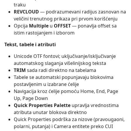
traku
REVCLOUD
— podrazumevani radijus zasnovan na
veličini trenutnog prikaza pri prvom korišćenju
Opcija
Multiple
u
OFFSET
— ponavlja offset sa
istim rastojanjem i izborom
Tekst, tabele i atributi
Unicode OTF fontovi; uključivanje/isključivanje
automatskog slaganja višelinijskog teksta
TRIM
sada radi direktno na tabelama
Tabele se automatski popunjavaju blokovima
postavljenim u izabrane ćelije
Navigacija kroz ćelije pomoću Home, End, Page
Up, Page Down
Quick Properties Palette
upravlja vrednostima
atributa unutar blokova direktno
Quick Properties podrška za nizove (pravougaoni,
polarni, putanja) i Camera entitete preko CUI