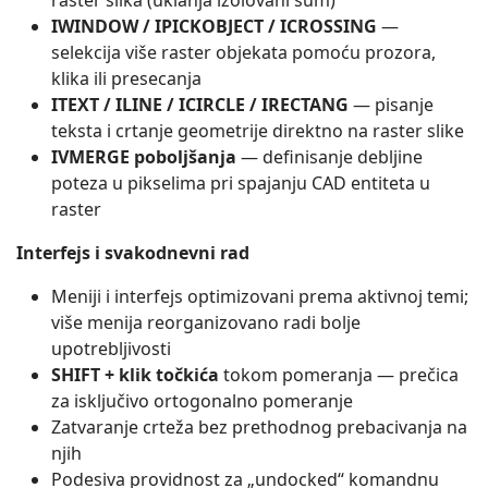
raster slika (uklanja izolovani šum)
IWINDOW / IPICKOBJECT / ICROSSING
—
selekcija više raster objekata pomoću prozora,
klika ili presecanja
ITEXT / ILINE / ICIRCLE / IRECTANG
— pisanje
teksta i crtanje geometrije direktno na raster slike
IVMERGE poboljšanja
— definisanje debljine
poteza u pikselima pri spajanju CAD entiteta u
raster
Interfejs i svakodnevni rad
Meniji i interfejs optimizovani prema aktivnoj temi;
više menija reorganizovano radi bolje
upotrebljivosti
SHIFT + klik točkića
tokom pomeranja — prečica
za isključivo ortogonalno pomeranje
Zatvaranje crteža bez prethodnog prebacivanja na
njih
Podesiva providnost za „undocked“ komandnu