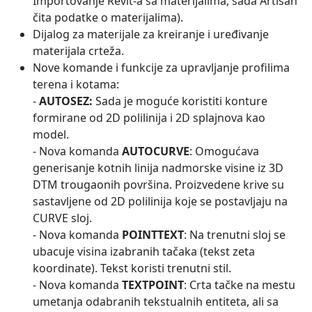
Importovanje Revit-a sa materijalima, sada Artisan
čita podatke o materijalima).
Dijalog za materijale za kreiranje i uređivanje
materijala crteža.
Nove komande i funkcije za upravljanje profilima
terena i kotama:
-
AUTOSEZ:
Sada je moguće koristiti konture
formirane od 2D polilinija i 2D splajnova kao
model.
- Nova komanda
AUTOCURVE
: Omogućava
generisanje kotnih linija nadmorske visine iz 3D
DTM trougaonih površina. Proizvedene krive su
sastavljene od 2D polilinija koje se postavljaju na
CURVE sloj.
- Nova komanda
POINTTEXT
: Na trenutni sloj se
ubacuje visina izabranih tačaka (tekst zeta
koordinate). Tekst koristi trenutni stil.
- Nova komanda
TEXTPOINT
: Crta tačke na mestu
umetanja odabranih tekstualnih entiteta, ali sa