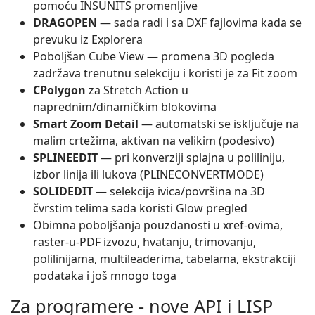
pomoću INSUNITS promenljive
DRAGOPEN
— sada radi i sa DXF fajlovima kada se
prevuku iz Explorera
Poboljšan Cube View — promena 3D pogleda
zadržava trenutnu selekciju i koristi je za Fit zoom
CPolygon
za Stretch Action u
naprednim/dinamičkim blokovima
Smart Zoom Detail
— automatski se isključuje na
malim crtežima, aktivan na velikim (podesivo)
SPLINEEDIT
— pri konverziji splajna u poliliniju,
izbor linija ili lukova (PLINECONVERTMODE)
SOLIDEDIT
— selekcija ivica/površina na 3D
čvrstim telima sada koristi Glow pregled
Obimna poboljšanja pouzdanosti u xref-ovima,
raster-u-PDF izvozu, hvatanju, trimovanju,
polilinijama, multileaderima, tabelama, ekstrakciji
podataka i još mnogo toga
Za programere - nove API i LISP