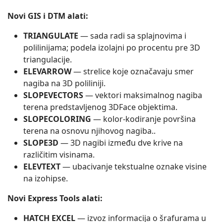
Novi GIS i DTM alati:
TRIANGULATE
— sada radi sa splajnovima i
polilinijama; podela izolajni po procentu pre 3D
triangulacije.
ELEVARROW
— strelice koje označavaju smer
nagiba na 3D poliliniji.
SLOPEVECTORS
— vektori maksimalnog nagiba
terena predstavljenog 3DFace objektima.
SLOPECOLORING
— kolor‑kodiranje površina
terena na osnovu njihovog nagiba..
SLOPE3D
— 3D nagibi između dve krive na
različitim visinama.
ELEVTEXT
— ubacivanje tekstualne oznake visine
na izohipse.
Novi Express Tools alati:
HATCH EXCEL
— izvoz informacija o šrafurama u