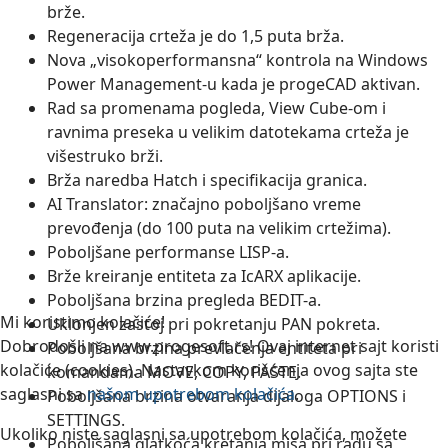
brže.
Regeneracija crteža je do 1,5 puta brža.
Nova „visokoperformansna“ kontrola na Windows
Power Management-u kada je progeCAD aktivan.
Rad sa promenama pogleda, View Cube-om i
ravnima preseka u velikim datotekama crteža je
višestruko brži.
Brža naredba Hatch i specifikacija granica.
AI Translator: značajno poboljšano vreme
prevođenja (do 100 puta na velikim crtežima).
Poboljšane performanse LISP-a.
Brže kreiranje entiteta za IcARX aplikacije.
Poboljšana brzina pregleda BEDIT-a.
Mi koristimo kolačiće!
Uklonjen zastoj pri pokretanju PAN pokreta.
Dobrodošli na www.progesoft.rs! Ovaj internet sajt koristi
Poboljšana brzina prevlačenja entiteta pri
kolačiće (cookies). Nastavkom korišćenja ovog sajta ste
komandama MOVE, COPY, PASTE.
saglasni sa
našom upotrebom kolačića
.
Poboljšana brzina otvaranja dijaloga OPTIONS i
SETTINGS.
Ukoliko niste saglasni sa upotrebom kolačića, možete
Poboljšana glatkoća kretanja miša pri radu sa