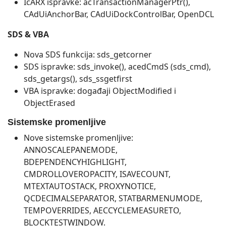
IcARX ispravke: acTransactionManagerPtr(),
CAdUiAnchorBar, CAdUiDockControlBar, OpenDCL
SDS & VBA
Nova SDS funkcija: sds_getcorner
SDS ispravke: sds_invoke(), acedCmdS (sds_cmd),
sds_getargs(), sds_ssgetfirst
VBA ispravke: događaji ObjectModified i
ObjectErased
Sistemske promenljive
Nove sistemske promenljive:
ANNOSCALEPANEMODE,
BDEPENDENCYHIGHLIGHT,
CMDROLLOVEROPACITY, ISAVECOUNT,
MTEXTAUTOSTACK, PROXYNOTICE,
QCDECIMALSEPARATOR, STATBARMENUMODE,
TEMPOVERRIDES, AECCYCLEMEASURETO,
BLOCKTESTWINDOW.