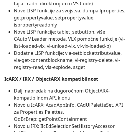
fajla i radni direktorijum u VS Code)
Nove LISP funkcije za svojstva: dumpallproperties,
getpropertyvalue, setpropertyvalue,
ispropertyreadonly
Nove LISP funkcije: tablet_setbutton, više
CAutoMLeader metoda, VLX pomoćne funkcije (vl-
list-loaded-vlx, vl-unload-vlx, vl-vlx-loaded-p)
Dodatne LISP funkcije: vla-setblockattributvalue,
vla-get-contentblockname, vl-registry-delete, vl-
registry-read, vla-explode, ssget
IcARX / IRX / ObjectARX kompatibilnost
Dalji napredak na dugoročnom ObjectARX-
kompatibilnom API klonu
Novo u IcARX: AcadAppInfo, CAdUiPaletteSet, API
za Properties Palettes,
OdBrBrep::getPointContainment
Novo u IRX: IIcEdSelectionSetHistoryAccessor