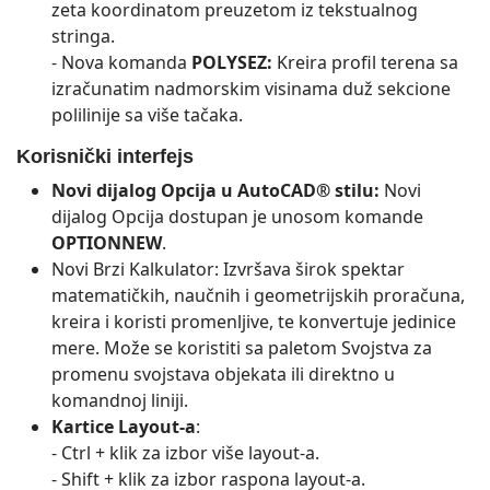
zeta koordinatom preuzetom iz tekstualnog
stringa.
- Nova komanda
POLYSEZ:
Kreira profil terena sa
izračunatim nadmorskim visinama duž sekcione
polilinije sa više tačaka.
Korisnički interfejs
Novi dijalog Opcija u AutoCAD® stilu:
Novi
dijalog Opcija dostupan je unosom komande
OPTIONNEW
.
Novi Brzi Kalkulator: Izvršava širok spektar
matematičkih, naučnih i geometrijskih proračuna,
kreira i koristi promenljive, te konvertuje jedinice
mere. Može se koristiti sa paletom Svojstva za
promenu svojstava objekata ili direktno u
komandnoj liniji.
Kartice Layout-a
:
- Ctrl + klik za izbor više layout-a.
- Shift + klik za izbor raspona layout-a.