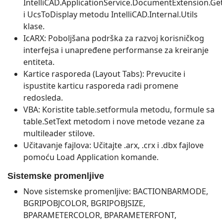
IntelliCAD.ApplicationService.DocumentExtension.G
i UcsToDisplay metodu IntelliCAD.Internal.Utils
klase.
IcARX: Poboljšana podrška za razvoj korisničkog
interfejsa i unapređene performanse za kreiranje
entiteta.
Kartice rasporeda (Layout Tabs): Prevucite i
ispustite karticu rasporeda radi promene
redosleda.
VBA: Koristite table.setformula metodu, formule sa
table.SetText metodom i nove metode vezane za
multileader stilove.
Učitavanje fajlova: Učitajte .arx, .crx i .dbx fajlove
pomoću Load Application komande.
Sistemske promenljive
Nove sistemske promenljive: BACTIONBARMODE,
BGRIPOBJCOLOR, BGRIPOBJSIZE,
BPARAMETERCOLOR, BPARAMETERFONT,