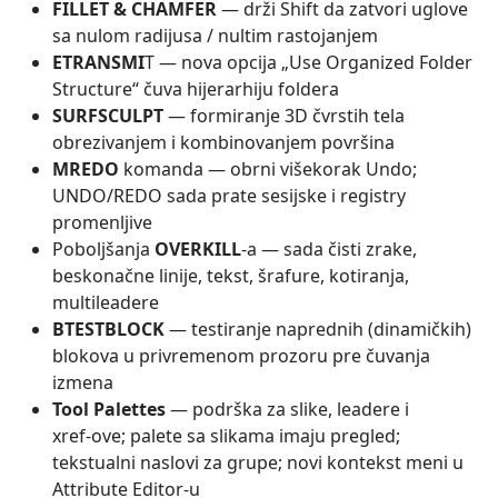
FILLET & CHAMFER
— drži Shift da zatvori uglove
sa nulom radijusa / nultim rastojanjem
ETRANSMI
T — nova opcija „Use Organized Folder
Structure“ čuva hijerarhiju foldera
SURFSCULPT
— formiranje 3D čvrstih tela
obrezivanjem i kombinovanjem površina
MREDO
komanda — obrni višekorak Undo;
UNDO/REDO sada prate sesijske i registry
promenljive
Poboljšanja
OVERKILL
‑a — sada čisti zrake,
beskonačne linije, tekst, šrafure, kotiranja,
multileadere
BTESTBLOCK
— testiranje naprednih (dinamičkih)
blokova u privremenom prozoru pre čuvanja
izmena
Tool Palettes
— podrška za slike, leadere i
xref‑ove; palete sa slikama imaju pregled;
tekstualni naslovi za grupe; novi kontekst meni u
Attribute Editor‑u