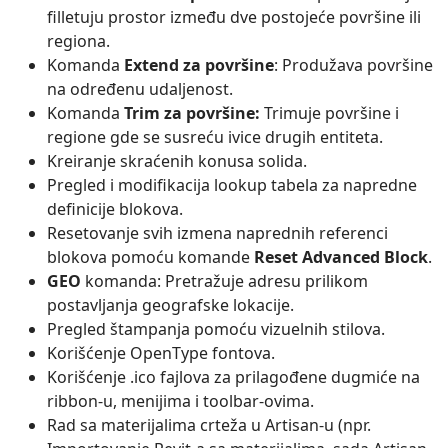
filletuju prostor između dve postojeće površine ili
regiona.
Komanda
Extend za površine
: Produžava površine
na određenu udaljenost.
Komanda
Trim za površine:
Trimuje površine i
regione gde se susreću ivice drugih entiteta.
Kreiranje skraćenih konusa solida.
Pregled i modifikacija lookup tabela za napredne
definicije blokova.
Resetovanje svih izmena naprednih referenci
blokova pomoću komande
Reset Advanced Block
.
GEO
komanda: Pretražuje adresu prilikom
postavljanja geografske lokacije.
Pregled štampanja pomoću vizuelnih stilova.
Korišćenje OpenType fontova.
Korišćenje .ico fajlova za prilagođene dugmiće na
ribbon-u, menijima i toolbar-ovima.
Rad sa materijalima crteža u Artisan-u (npr.