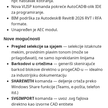
npr. nastavak kotiranja.
Nova VLISP komanda pokreće AutoCAD®-olik IDE
za programiranje.
BIM podrška za Autodesk® Revit® 2026 RVT i RFA
formate.
Unapređen je AEC modul.
Nove mogućnosti
Pregled selekcije sa sjajem
— selekcije istaknute
mekim, providnim plavim tonom (može se
prilagođavati), ne samo isprekidanim linijama
Barkodovi u crtežima
— generiši skenirajuće
barkod blokove direktno u progeCAD‑u — idealno
za industrijsku dokumentaciju
SHAREWITH
komanda — deljenje crteža preko
Windows Share funkcije (Teams, e‑pošta, telefon
itd.)
SVGIMPORT
komanda — uvoz .svg fajlova
direktno kao izvorne CAD entitete