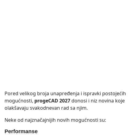
Pored velikog broja unapređenja i ispravki postojećih
mogućnosti,
progeCAD 2027
donosi i niz novina koje
olakšavaju svakodnevan rad sa njim.
Neke od najznačajnijih novih mogućnosti su:
Performanse